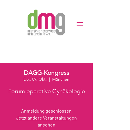
DAGG-Kongress
Do., 09. Okt.
  |  
München
Forum operative Gynäkologie
Anmeldung geschlossen
Jetzt andere Veranstaltungen
ansehen