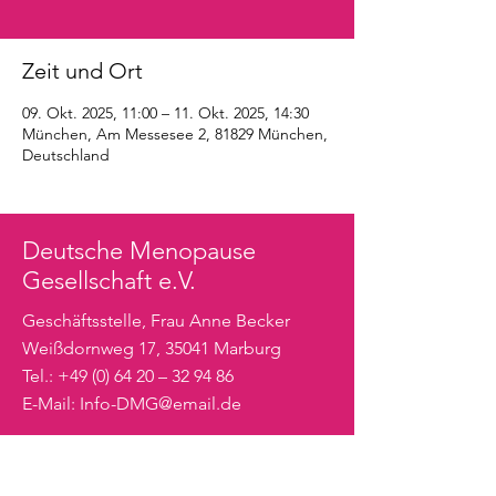
Zeit und Ort
09. Okt. 2025, 11:00 – 11. Okt. 2025, 14:30
München, Am Messesee 2, 81829 München,
Deutschland
Deutsche Menopause
Gesellschaft e.V.
Geschäftsstelle, Frau Anne Becker
Weißdornweg 17, 35041 Marburg
Tel.: +49 (0) 64 20 – 32 94 86
E-Mail:
Info-DMG@email.de
Für Interessierte
Für ÄrztInnen