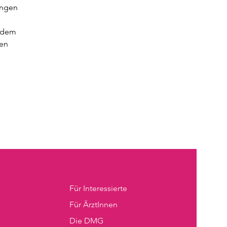
ungen
f dem
hen
Für Interessierte
Für ÄrztInnen
Die DMG