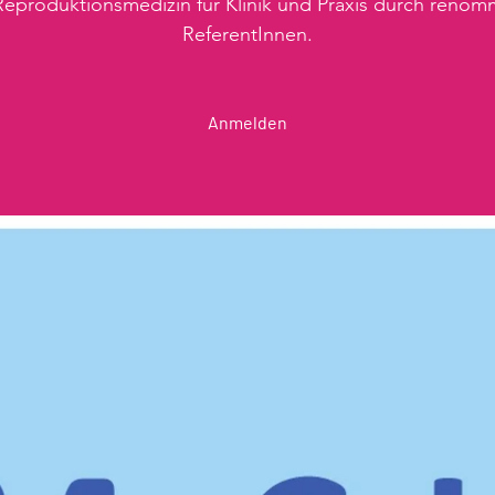
eproduktionsmedizin für Klinik und Praxis durch renom
ReferentInnen.
Anmelden