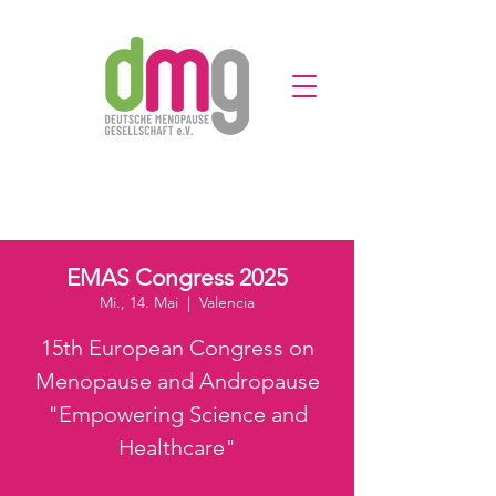
EMAS Congress 2025
Mi., 14. Mai
  |  
Valencia
15th European Congress on
Menopause and Andropause
"Empowering Science and
Healthcare"