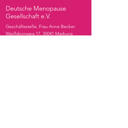
Deutsche Menopause
Gesellschaft e.V.
Geschäftsstelle, Frau Anne Becker
Weißdornweg 17, 35041 Marburg
Tel.: +49 (0) 64 20 – 32 94 86
E-Mail:
Info-DMG@email.de
Für Interessierte
Für ÄrztInnen
Die DMG
Mitgliederbereich
Impressum
|
Datenschutz
|
Satzung